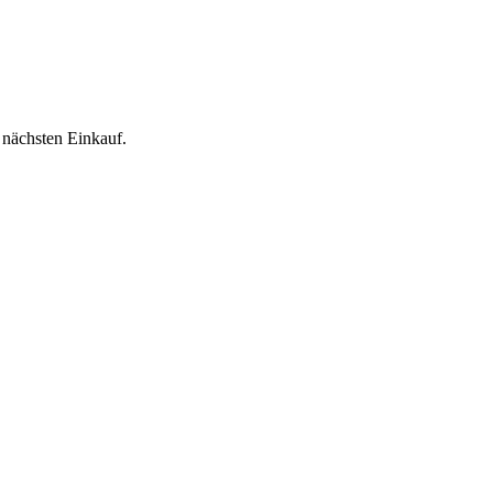
 nächsten Einkauf.